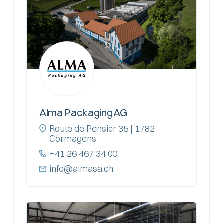
Alma Packaging AG
Route de Pensier 35 | 1782
Cormagens
+41 26 467 34 00
info@almasa.ch