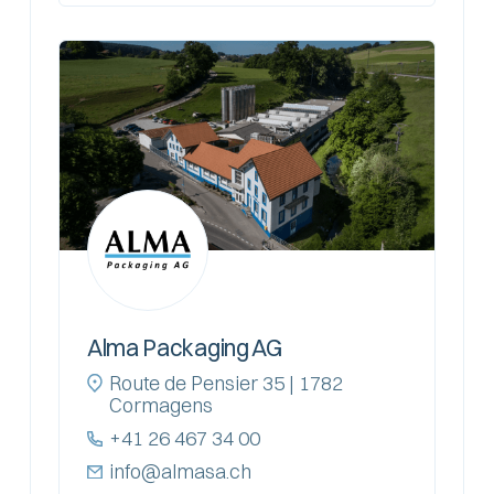
Alma Packaging AG
Route de Pensier 35 | 1782
Cormagens
+41 26 467 34 00
info@almasa.ch