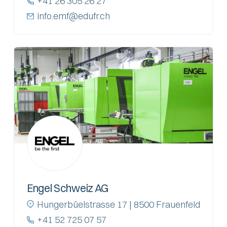
+41 26 305 26 27
info.emf@edufr.ch
Engel Schweiz AG
Hungerbüelstrasse 17 | 8500 Frauenfeld
+41 52 725 07 57