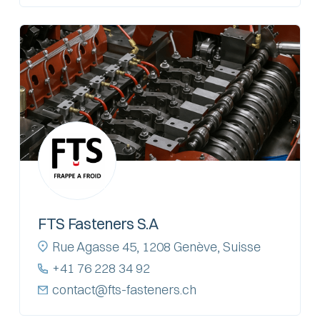
FTS Fasteners S.A
Rue Agasse 45, 1208 Genève, Suisse
+41 76 228 34 92
contact@fts-fasteners.ch