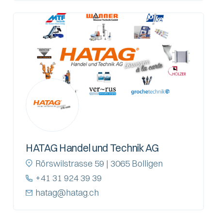
HATAG Handel und Technik AG
Rörswilstrasse 59 | 3065 Bolligen
+41 31 924 39 39
hatag@hatag.ch