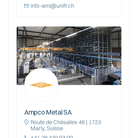
info-ami@unifr.ch
Ampco Metal SA
Route de Chésalles 48 | 1723
Marly, Suisse
+41 26 439 93 00