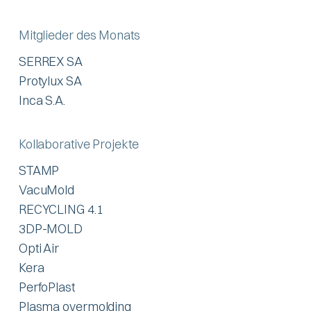
Mitglieder des Monats
SERREX SA
Protylux SA
Inca S.A.
Kollaborative Projekte
STAMP
VacuMold
RECYCLING 4.1
3DP-MOLD
Opti Air
Kera
PerfoPlast
Plasma overmolding