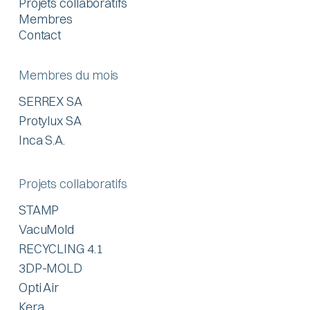
Projets collaboratifs
Membres
Contact
Membres du mois
SERREX SA
Protylux SA
Inca S.A.
Projets collaboratifs
STAMP
VacuMold
RECYCLING 4.1
3DP-MOLD
Opti Air
Kera