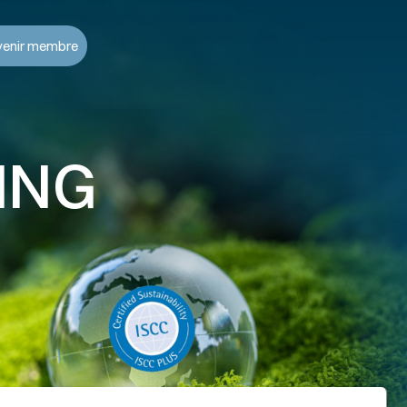
venir membre
ING