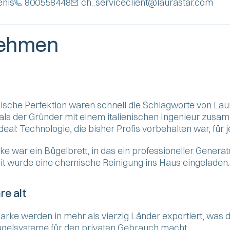
enis
800558448
ch_serviceclient@laurastar.com
nehmen
sche Perfektion waren schnell die Schlagworte von Lauras
als der Gründer mit einem italienischen Ingenieur zusam
deal: Technologie, die bisher Profis vorbehalten war, fü
 war ein Bügelbrett, in das ein professioneller Generator
 wurde eine chemische Reinigung ins Haus eingeladen. De
re alt
Marke werden in mehr als vierzig Länder exportiert, wa
Bügelsysteme für den privaten Gebrauch macht.