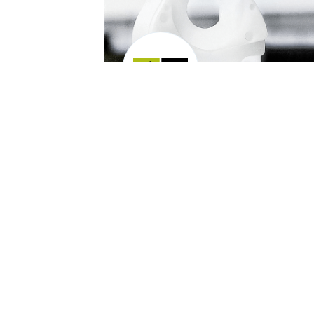
Amsler & Frey AG
Feldstraße 26, CH-5107 Schinz
+41 56 463 60 70
info@amsler-frey.ch