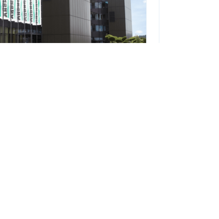
0 Münsingen
g.com