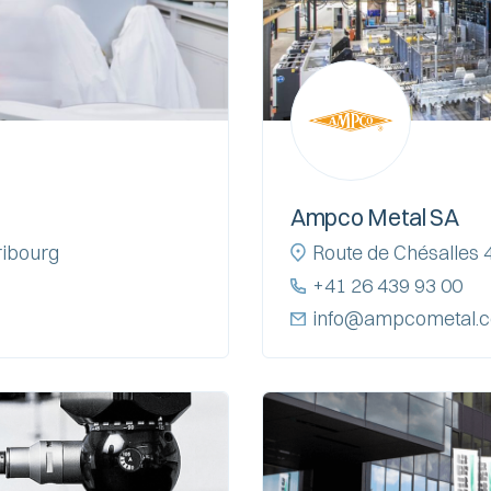
Ampco Metal SA
ribourg
Route de Chésalles 4
+41 26 439 93 00
info@ampcometal.