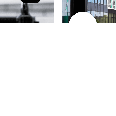
Arburg AG
nach-Dorf
Südstraße 15 | 311
+41 31 724 23 23
switzerland@arbur
folgend